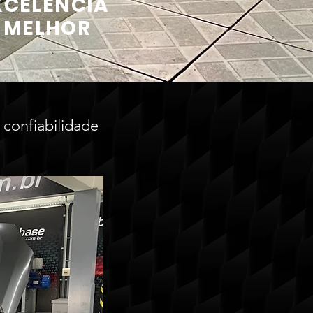
XCELÊNCIA
O MELHOR
 confiabilidade