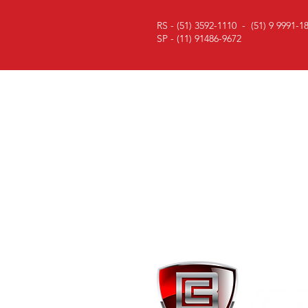
RS - (51) 3592-1110 -
(51) 9 9991-1
SP - (11) 91486-9672
ACOMPANHE
Acompanhe nossas redes sociais
e fique sempre atualizado!