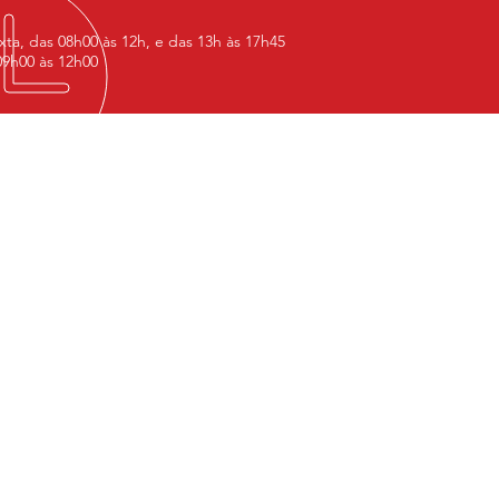
ta, das 08h00 às 12h, e das 13h às 17h45
9h00 às 12h00
CONTRE-NOS
IZ
arobé 900, Scharlau
Leopoldo-RS
 93125-000
QUE - SÃO PAULO
ng. Luiz Carlos Berrini 105 CJ1805
 Office - Cidade Monções - SP
 04571-010
to: (11) 91486-9672