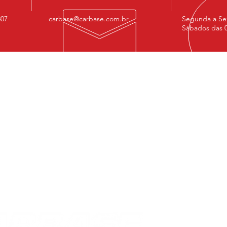
807
carbase@carbase.com.br
Segunda a Sex
Sábados das 0
NOSSOS SERVIÇOS
EN
- Performance
MATR
- Mecânica Preventiva
Av. P
- Projetos personalizados
São 
- Software de Reprogramação
Cep:
- Serviços
- Módulos de Potência
ESTO
Av. E
Thera
Cep:
Conta