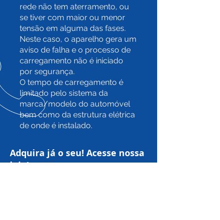
rede não tem aterramento, ou
se tiver com maior ou menor
tensão em alguma das fases.
Neste caso, o aparelho gera um
aviso de falha e o processo de
carregamento não é iniciado
por segurança.
O tempo de carregamento é
limitado pelo sistema da
marca/modelo do automóvel
bem como da estrutura elétrica
de onde é instalado.
Adquira já o seu! Acesse nossa
loja!
LOJA